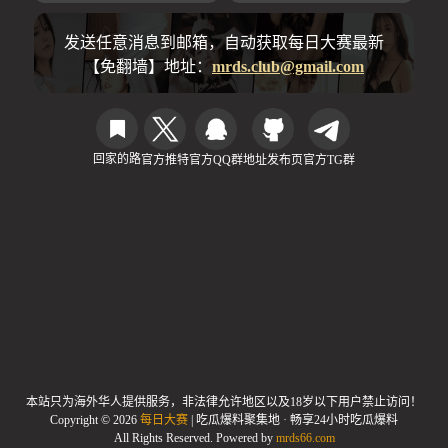
发送任意消息到邮箱，自动获取每日大赛最新
【免翻墙】地址：
mrds.club@gmail.com
回家的路
官方推特
官方QQ群
地址发布页
官方TG群
本站只为海外华人提供服务，非法律允许地区以及18岁以下用户禁止访问！
Copyright © 2026
每日大赛
| 吃瓜爆料聚集地 · 畅享24小时吃瓜爆料
All Rights Reserved. Powered by
mrds66.com