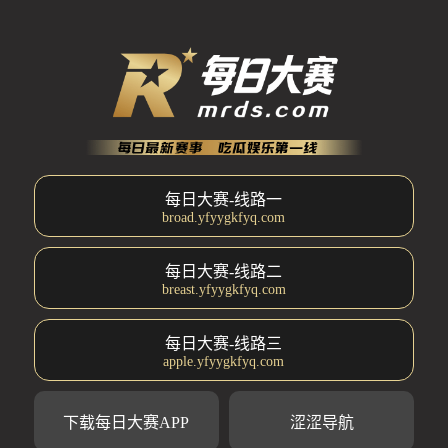
每日大赛-线路一
broad.yfyygkfyq.com
每日大赛-线路二
breast.yfyygkfyq.com
每日大赛-线路三
apple.yfyygkfyq.com
下载每日大赛APP
涩涩导航